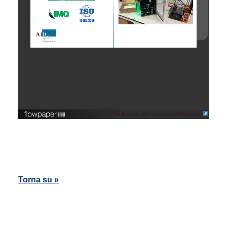
This flipbook was created in FlowPaper
Torna su »