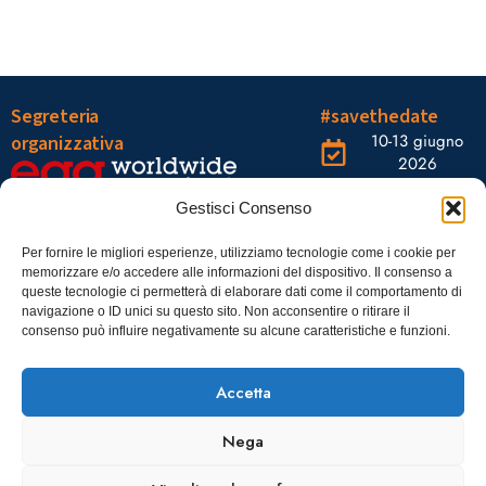
Segreteria
#savethedate
10-13 giugno
organizzativa
2026
OGR Torino
Viale Tiziano, 19 –
Corso
Gestisci Consenso
00196 Roma
Castelfidardo,
22 10128
Tel.: 06328121
Per fornire le migliori esperienze, utilizziamo tecnologie come i cookie per
memorizzare e/o accedere alle informazioni del dispositivo. Il consenso a
Torino
infoaiic2026@ega.it
queste tecnologie ci permetterà di elaborare dati come il comportamento di
navigazione o ID unici su questo sito. Non acconsentire o ritirare il
SCARICA
consenso può influire negativamente su alcune caratteristiche e funzioni.
ICS
Accetta
Nega