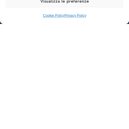
Visualizza le preferenze
Cookie Policy
Privacy Policy
Ufficio stampa e
comunicazione
AIIC
Walter Gatti
waltergatti59@gmail.com
Tel.: 3495480909