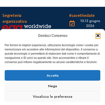
Segreteria
#savethedate
10-13 giugno
organizzativa
2026
OGR Torino
Viale Tiziano, 19 –
Corso
Gestisci Consenso
00196 Roma
Castelfidardo,
22 10128
Tel.: 06328121
Per fornire le migliori esperienze, utilizziamo tecnologie come i cookie per
Torino
memorizzare e/o accedere alle informazioni del dispositivo. Il consenso a
infoaiic2026@ega.it
queste tecnologie ci permetterà di elaborare dati come il comportamento di
navigazione o ID unici su questo sito. Non acconsentire o ritirare il
SCARICA
consenso può influire negativamente su alcune caratteristiche e funzioni.
ICS
Accetta
Nega
Visualizza le preferenze