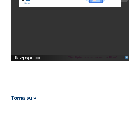
This flipbook was created in FlowPaper
Torna su »