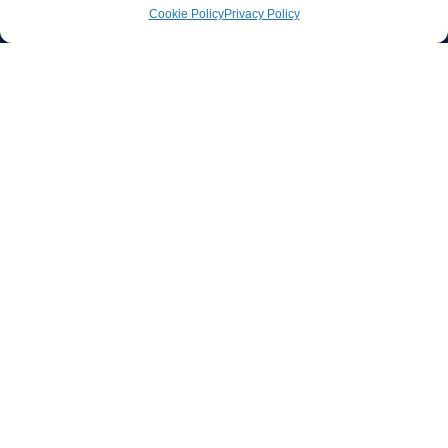
Cookie Policy
Privacy Policy
Ufficio stampa e
comunicazione