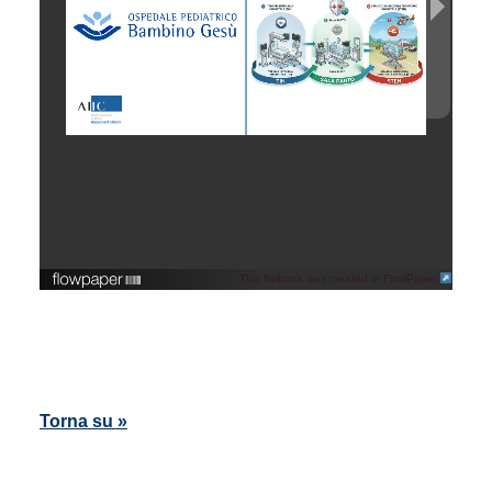
This flipbook was created in FlowPaper
Torna su »