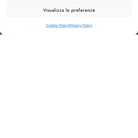
Visualizza le preferenze
Cookie Policy
Privacy Policy
Ufficio stampa e
comunicazione
AIIC
Walter Gatti
waltergatti59@gmail.com
Tel.: 3495480909