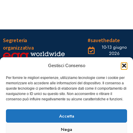
Segreteria
#savethedate
10-13 giugno
organizzativa
2026
OGR Torino
Viale Tiziano, 19 –
Corso
Gestisci Consenso
00196 Roma
Castelfidardo,
22 10128
Tel.: 06328121
Per fornire le migliori esperienze, utilizziamo tecnologie come i cookie per
memorizzare e/o accedere alle informazioni del dispositivo. Il consenso a
Torino
infoaiic2026@ega.it
queste tecnologie ci permetterà di elaborare dati come il comportamento di
navigazione o ID unici su questo sito. Non acconsentire o ritirare il
SCARICA
consenso può influire negativamente su alcune caratteristiche e funzioni.
ICS
Accetta
Nega