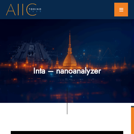
Inta – nanoanalyzer