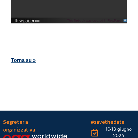
This flipbook was created in FlowPaper
Torna su »
Segreteria
#savethedate
10-13 giugno
organizzativa
2026