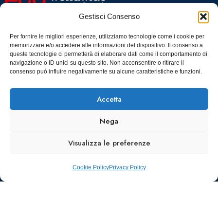
OGR Torino
Viale Tiziano, 19 –
Corso
Gestisci Consenso
00196 Roma
Castelfidardo,
22 10128
Tel.: 06328121
Per fornire le migliori esperienze, utilizziamo tecnologie come i cookie per
memorizzare e/o accedere alle informazioni del dispositivo. Il consenso a
Torino
infoaiic2026@ega.it
queste tecnologie ci permetterà di elaborare dati come il comportamento di
navigazione o ID unici su questo sito. Non acconsentire o ritirare il
SCARICA
consenso può influire negativamente su alcune caratteristiche e funzioni.
ICS
Accetta
Nega
Visualizza le preferenze
Cookie Policy
Privacy Policy