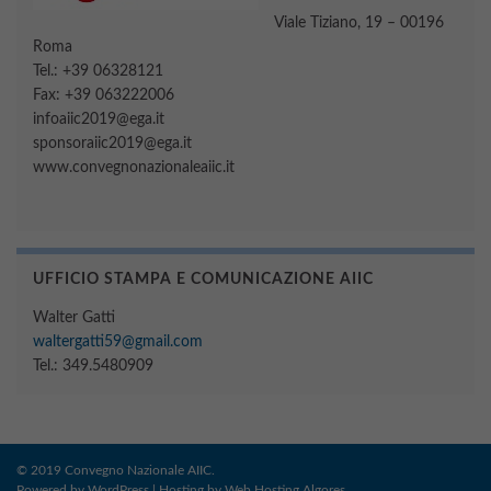
Viale Tiziano, 19 – 00196
Roma
Tel.: +39 06328121
Fax: +39 063222006
infoaiic2019@ega.it
sponsoraiic2019@ega.it
www.convegnonazionaleaiic.it
UFFICIO STAMPA E COMUNICAZIONE AIIC
Walter Gatti
waltergatti59@gmail.com
Tel.: 349.5480909
© 2019 Convegno Nazionale AIIC.
Powered by
WordPress
| Hosting by
Web Hosting Algores