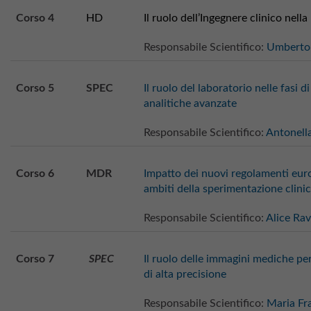
Corso 4
HD
Il ruolo dell’Ingegnere clinico nel
Responsabile Scientifico:
Umberto
Corso 5
SPEC
Il ruolo del laboratorio nelle fasi 
analitiche avanzate
Responsabile Scientifico:
Antonell
Corso 6
MDR
Impatto dei nuovi regolamenti euro
ambiti della sperimentazione clini
Responsabile Scientifico:
Alice Rav
Corso 7
SPEC
Il ruolo delle immagini mediche per
di alta precisione
Responsabile Scientifico:
Maria Fr