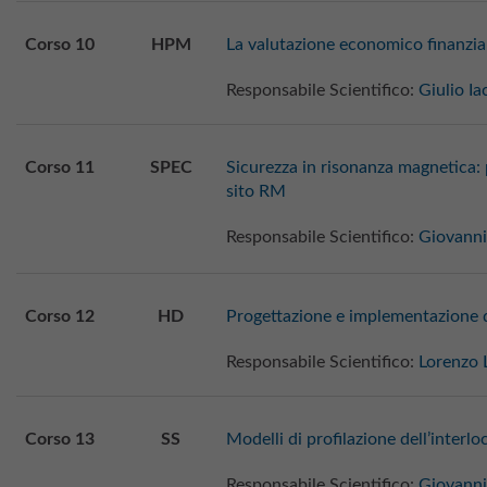
Corso 10
HPM
La valutazione economico finanziar
Responsabile Scientifico:
Giulio Ia
Corso 11
SPEC
Sicurezza in risonanza magnetica: p
sito RM
Responsabile Scientifico:
Giovanni
Corso 12
HD
Progettazione e implementazione d
Responsabile Scientifico:
Lorenzo 
Corso 13
SS
Modelli di profilazione dell’interl
Responsabile Scientifico:
Giovanni